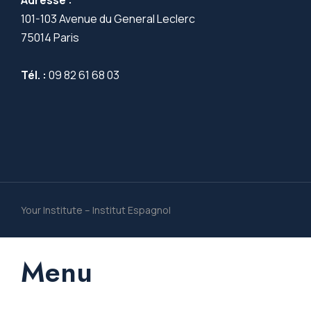
Adresse :
101-103 Avenue du General Leclerc
75014 Paris
Tél. :
09 82 61 68 03
Your Institute – Institut Espagnol
Menu