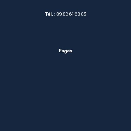
Tél. :
09 82 61 68 03
Pages