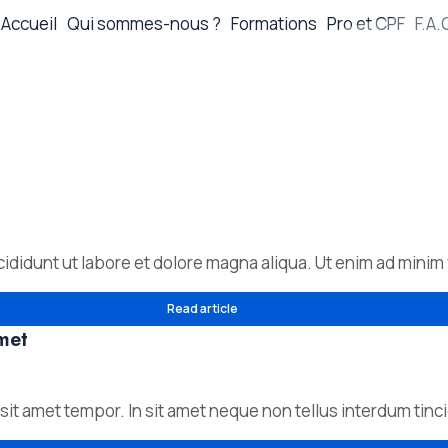
Accueil
Qui sommes-nous ?
Formations
Pro et CPF
F.A.
ididunt ut labore et dolore magna aliqua. Ut enim ad minim
Read article
met
 et sit amet tempor. In sit amet neque non tellus interdum tin