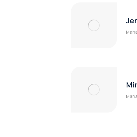
Je
Man
Mi
Man