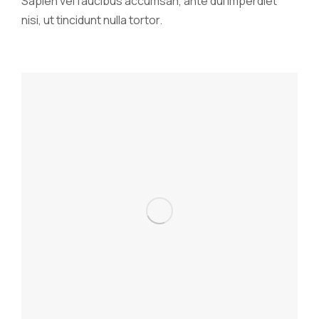
Sapien vel faucibus accumsan, ante dui imperdiet
nisi, ut tincidunt nulla tortor.