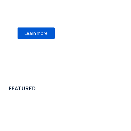
Mauris maximus sed eros eget posuere.
Integer at pellentesque!
Learn more
WE RECOMMEND
FEATURED